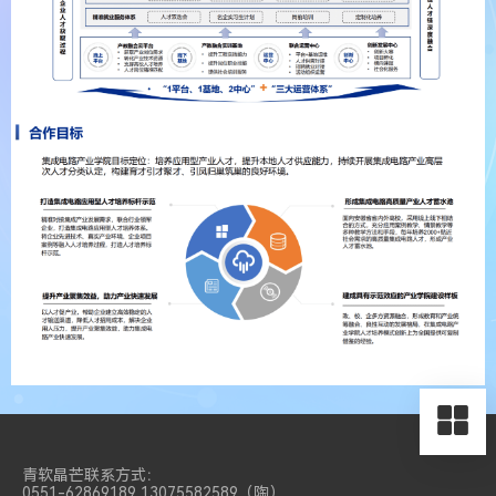
青软晶芒联系方式：
0551-62869189 13075582589（陶）