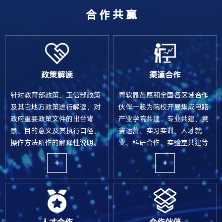
程设计、实习实训、毕业设计等所需项目
资源，切实提升学生实践动手能力;工程型
合作共赢
项目开发环境，企业级开发流...
政策解读
渠道合作
针对教育部政策、工信部政策
青软晶芒愿和全国各区域合作
及其它地方政策进行解读，对
伙伴一起为院校开展集成电路
政府重要政策文件的出台背
产业学院共建、专业共建、竞
景、目的意义及其执行口径、
赛运营、实习实训、人才就
操作方法所作的解释性说明。
业、科研合作、实验室共建等
产教融合深度合作，为客户创
+
+
造价值！