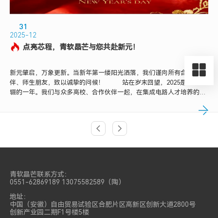
31
2025-12
点亮芯程，青软晶芒与您共赴新元！
新元肇启，万象更新。当新年第一缕阳光洒落，我们谨向所有合作伙
伴、师生朋友，致以诚挚的问候！ 站在岁末回望，2025是深耕不
辍的一年。我们与众多高校、合作伙伴一起，在集成电路人才培养的道
路上踏实前行：安徽省半导体行业协会、合肥市半导体行业协会、安徽
青软晶芒微电子科技有限公司联合成立合肥芯...
上页
上页
青软晶芒联系方式：
0551-62869189 13075582589（陶）
地址：
中国（安徽）自由贸易试验区合肥片区高新区创新大道2800号
创新产业园二期F1号楼5楼