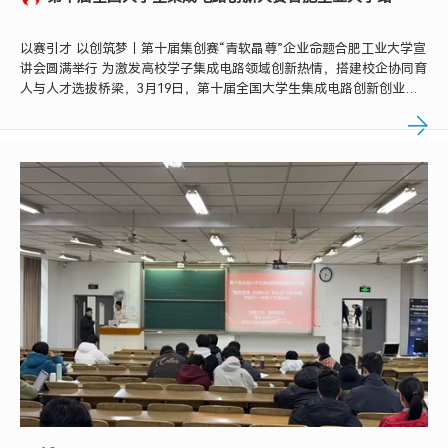
以赛引才 以创筑梦｜第十届集创赛“青软晶尊”企业命题合肥工业大学宣
讲会圆满举行 为激发高校学子集成电路领域创新热情，搭建校企协同育
人与人才选拔桥梁，3月19日，第十届全国大学生集成电路创新创业大
赛“青软晶尊”企业命题校园宣讲会走进合肥工业大学翡翠湖校区，在科
教楼A1822会议室顺利举办。本次活动由青软...